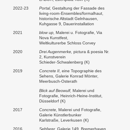
2022-23
Portal,
Gestaltung der Fassade des
living-room-Ensembles/formalhaut,
historische Altstadt Gelnhausen,
Kuhgasse 9, Dauerinstallation
2021
blow up,
Malerei u. Fotografie, Via
Nova Kunstfest,
Weltkulturerbe Schloss Corvey
2020
Drei Augenmerke,
pictura & poesia Nr.
2, Kunstverein
Schieder-Schwalenberg (K)
2019
Concrete II
, eine Topographie des
Sehens, Galerie Konrad Mönter,
Meerbusch-Osterath
Blick auf Beowulf,
Malerei und
Fotografie,
Heinrich-Heine-Institut,
Düsseldorf (K)
2017
Concrete,
Malerei und Fotografie,
Galerie Künstlerbunker
Karlstraße, Leverkusen (K)
2016
Sehfarer,
Galerie 149, Bremerhaven