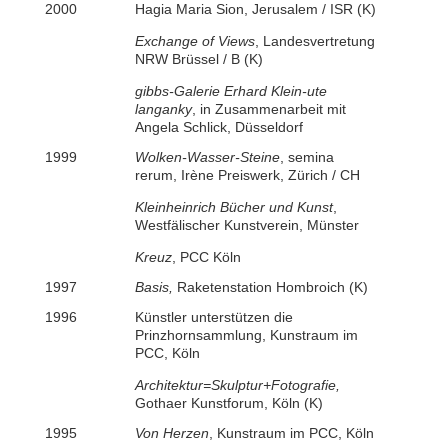
2000
Hagia Maria Sion, Jerusalem / ISR (K)
Exchange of Views
, Landesvertretung
NRW Brüssel / B (K)
gibbs-Galerie Erhard Klein-ute
langanky
, in Zusammenarbeit mit
Angela Schlick, Düsseldorf
1999
Wolken-Wasser-Steine
, semina
rerum, Irène Preiswerk, Zürich / CH
Kleinheinrich Bücher und Kunst
,
Westfälischer Kunstverein, Münster
Kreuz
, PCC Köln
1997
Basis,
Raketenstation Hombroich (K)
1996
Künstler unterstützen die
Prinzhornsammlung, Kunstraum im
PCC, Köln
Architektur=Skulptur+Fotografie,
Gothaer Kunstforum, Köln (K)
1995
Von Herzen
, Kunstraum im PCC, Köln