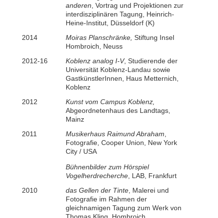
anderen
, Vortrag und Projektionen zur
interdisziplinären Tagung,
Heinrich-
Heine-Institut, Düsseldorf (K)
2014
Moiras Planschränke,
Stiftung Insel
Hombroich, Neuss
2012-16
Koblenz analog I-V
, Studierende der
Universität Koblenz-Landau sowie
GastkünstlerInnen, Haus Metternich,
Koblenz
2012
Kunst vom Campus Koblenz,
Abgeordnetenhaus des Landtags,
Mainz
2011
Musikerhaus Raimund Abraham
,
Fotografie, Cooper Union, New York
City / USA
Bühnenbilder zum Hörspiel
Vogelherdrecherche
, LAB, Frankfurt
2010
das Gellen der Tinte
, Malerei und
Fotografie im Rahmen der
gleichnamigen Tagung zum Werk von
Thomas Kling, Hombroich