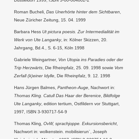
Düsseldorf 1999, ISBN 3-00-004802-2
Roman Bucheli,
Das Unerhörte hinter dem Sichtbaren
,
Neue Züricher Zeitung, 15. 04. 1999
Barbara Hess
Ut pictura poesis. Zur Intermedialität im
Werk von Ute Langanky
, in: Kölner Skizzen, 20.
Jahrgang, Bd.4., S. 6-15, Köln 1998
Gabriele Weingartner,
Von Utopia ins Paradies oder der
Trip Herzwärts
, Die Rheinpfalz, 25. 09. 1998 sowie
Vom
Zerfall (k)einer Idylle
, Die Rheinpfalz, 9. 12. 1998
Hans Jürgen Balmes,
Pantheon-Auge
, Nachwort in:
Thomas Kling. Catull Das Haar der Berenice
,
Bildfolge
Ute Langanky
, edition tertium, Ostfildern vor Stuttgart,
1997, ISBN 3-930717-54-9
Thomas Kling,
OvW, sprachjoppe. Exkursionsbericht
,
Nachwort in: wolkenstein. mobilisierun`, Joseph