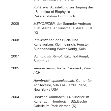
Kohärenz
, Ausstellung zur Tagung des
IIB, Institut of Biophysic,
Raketenstation Hombroich
2009
MEMORIZER
, der Sammler Andreas
Züst, Aargauer Kunsthaus, Aarau / CH
(K)
2008
Publikationen
des Buch- und
Kunstverlags Kleinheinrich, Fenster
Buchhandlung Walter König, Köln
2007
Von und für Rimpf
, Kulturhof Rimpf,
Südtirol / I
2005
semina rerum
, Irène Preiswerk, Zürich
/ CH
Hombroich spaceplacelab
, Center for
Achitecture, 536 LaGuardia Place,
New York / USA
2004
Horizont Hombroich
, 14 Künstler im
Kunstraum Hombroich,
Städtische
Galerie im Park Viersen (K)