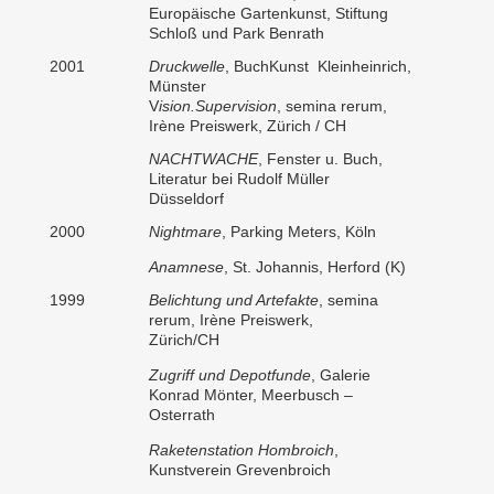
Europäische Gartenkunst, Stiftung
Schloß und Park Benrath
2001
Druckwelle
, BuchKunst Kleinheinrich,
Münster
V
ision.Supervision
, semina rerum,
Irène Preiswerk, Zürich / CH
NACHTWACHE
, Fenster u. Buch,
Literatur bei Rudolf Müller
Düsseldorf
2000
Nightmare
, Parking Meters, Köln
Anamnese
, St. Johannis, Herford (K)
1999
Belichtung und Artefakte
, semina
rerum, Irène Preiswerk,
Zürich/CH
Zugriff und Depotfunde
, Galerie
Konrad Mönter, Meerbusch –
Osterrath
Raketenstation Hombroich
,
Kunstverein Grevenbroich