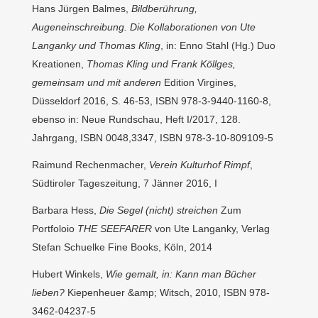
Hans Jürgen Balmes,
Bildberührung,
Augeneinschreibung. Die Kollaborationen von
Ute
Langanky und Thomas Kling
, in: Enno Stahl (Hg.) Duo
Kreationen,
Thomas Kling
und Frank Köllges,
gemeinsam und mit anderen
Edition Virgines,
Düsseldorf 2016, S. 46-53, ISBN 978-3-9440-1160-8,
ebenso in: Neue Rundschau, Heft I/2017, 128.
Jahrgang, ISBN 0048,3347, ISBN 978-3-10-809109-5
Raimund Rechenmacher,
Verein Kulturhof Rimpf
,
Südtiroler Tageszeitung, 7 Jänner 2016, I
Barbara Hess,
Die Segel (nicht) streichen
Zum
Portfoloio
THE SEEFARER
von Ute Langanky, Verlag
Stefan Schuelke Fine Books, Köln, 2014
Hubert Winkels,
Wie gemalt, in: Kann man Bücher
lieben?
Kiepenheuer &amp; Witsch, 2010, ISBN 978-
3462-04237-5