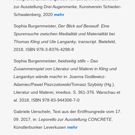
zur Ausstellung
Drei Augenmerke
, Kunstverein Schieder-
Schwalenberg, 2020
mehr
Sophia Burgenmeister,
Der Blick auf Beowulf. Eine
Spurensuche zwischen Medialität
und Materialität bei
Thomas Kling und Ute Langanky
, transcript. Bielefeld,
2018, ISBN 978-3-8376-4298-8
Sophia Burgenmeister,
beidseitig stills
– Das
Zusammenspiel von Literatur und
Malerei in Kling und
Langankys wände machn
in: Joanna Godlewicz-
Adamiec/Pawel Piszczatowski/Tomasz Szybisty (Hg.).
Literatur und Malerei, imedius. S. 361-376. Warschau et
al. 2018, ISBN 978-83-944308-7-0
Gabriele Uerscheln, Text aus der Eröffnungrede vom 17.
09. 2017, in:
Leporello zur
Ausstellung CONCRETE
,
Künstlerbunker Leverkusen
mehr