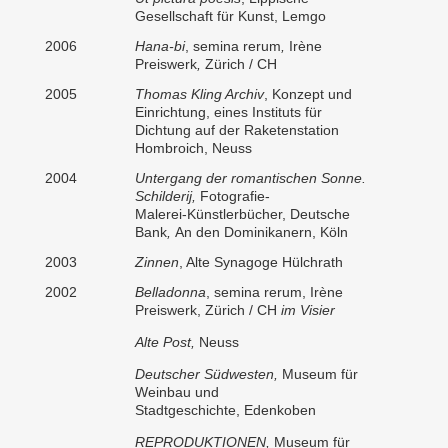
Gesellschaft für Kunst, Lemgo
2006
Hana-bi
, semina rerum
,
Irène
Preiswerk
,
Zürich / CH
2005
Thomas Kling Archiv
, Konzept und
Einrichtung, eines Instituts
für
Dichtung auf der Raketenstation
Hombroich, Neuss
2004
Untergang der romantischen Sonne.
Schilderij,
Fotografie-
Malerei-Künstlerbücher, Deutsche
Bank
,
An den Dominikanern, Köln
2003
Zinnen
, Alte Synagoge Hülchrath
2002
Belladonna
, semina rerum, Irène
Preiswerk, Zürich / CH
im Visier
Alte Post,
Neuss
Deutscher Südwesten
,
Museum für
Weinbau und
Stadtgeschichte, Edenkoben
REPRODUKTIONEN,
Museum für