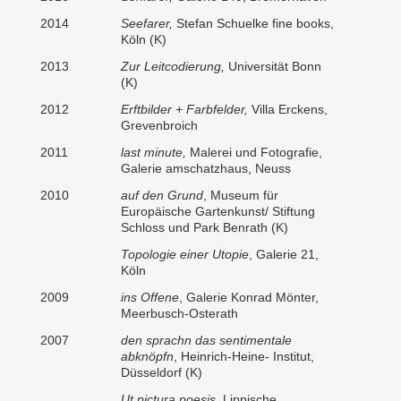
2014
Seefarer,
Stefan Schuelke fine books,
Köln (K)
2013
Zur Leitcodierung,
Universität Bonn
(K)
2012
Erftbilder + Farbfelder,
Villa Erckens,
Grevenbroich
2011
last minute,
Malerei und Fotografie,
Galerie amschatzhaus, Neuss
2010
auf den Grund
, Museum für
Europäische Gartenkunst/ Stiftung
Schloss und Park Benrath (K)
Topologie einer Utopie
, Galerie 21,
Köln
2009
ins Offene
, Galerie Konrad Mönter,
Meerbusch-Osterath
2007
den sprachn das sentimentale
abknöpfn
, Heinrich-Heine- Institut,
Düsseldorf (K)
Ut pictura poesis
, Lippische