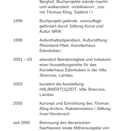
Berghof, Buchprojekte
wände machn
und
wolkenstein.
mobilisierun`
, zus.
mit Thomas Kling, Südtirol / I
1998
Buchprojekt
gelände. camouflage
gefördert durch
Stiftung Kunst und
Kultur NRW
1998
Aufenthaltsstipendium,
Kulturstiftung
Rheinland-Pfalz
, Künstlerhaus
Edenkoben;
2001 – 03
ebendort Beiratsmitglied und Initiatorin
einer Ausstellungsreihe für das
Künstlerhaus Edenkoben in der Villa
Streccius, Landau
2003
kuratiert die Ausstellung
HALBWERT(S)ZEIT
, Villa Streccius,
Landau
2005
Konzept und Einrichtung des
Thomas
Kling Archivs
,
Raketenstation / Stiftung
Insel Hombroich
seit 2005
Betreuung des literarischen
Nachlasses sowie Mitherausgabe von