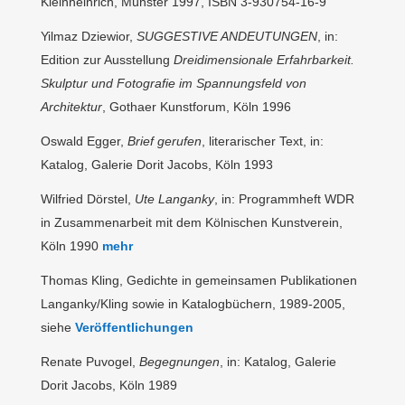
Kleinheinrich, Münster 1997, ISBN 3-930754-16-9
Yilmaz Dziewior,
SUGGESTIVE ANDEUTUNGEN
, in:
Edition zur Ausstellung
Dreidimensionale Erfahrbarkeit.
Skulptur und Fotografie im Spannungsfeld von
Architektur
, Gothaer Kunstforum, Köln 1996
Oswald Egger,
Brief gerufen
, literarischer Text, in:
Katalog, Galerie Dorit Jacobs, Köln 1993
Wilfried Dörstel,
Ute Langanky
, in: Programmheft WDR
in Zusammenarbeit mit dem Kölnischen Kunstverein,
Köln 1990
mehr
Thomas Kling, Gedichte in gemeinsamen Publikationen
Langanky/Kling sowie in Katalogbüchern, 1989-2005,
siehe
Veröffentlichungen
Renate Puvogel,
Begegnungen
, in: Katalog, Galerie
Dorit Jacobs, Köln 1989